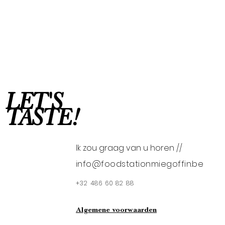
LET'S
TASTE!
Ik zou graag van u horen //
info@foodstationmiegoffin.be
+32 486 60 82 88
Algemene voorwaarden